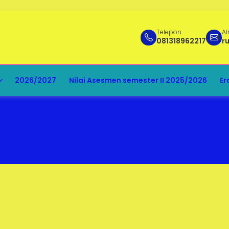
Telepon
Al
081318962217
r
2026/2027
Nilai Asesmen semester II 2025/2026
Er