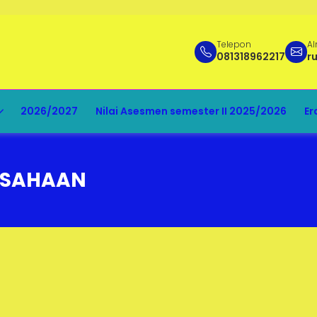
Telepon
Al
081318962217
r
2026/2027
Nilai Asesmen semester II 2025/2026
Er
USAHAAN