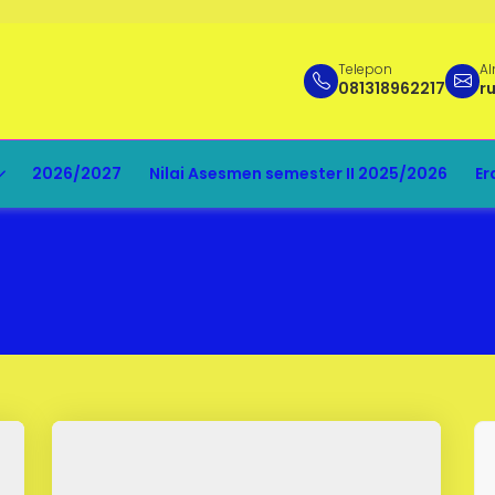
Telepon
Al
081318962217
r
2026/2027
Nilai Asesmen semester II 2025/2026
Er