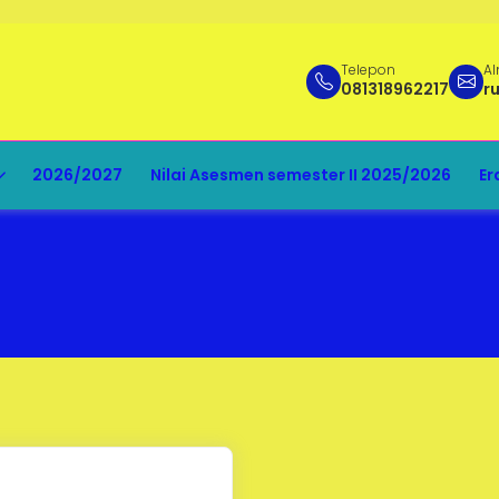
Telepon
Al
081318962217
r
2026/2027
Nilai Asesmen semester II 2025/2026
Er